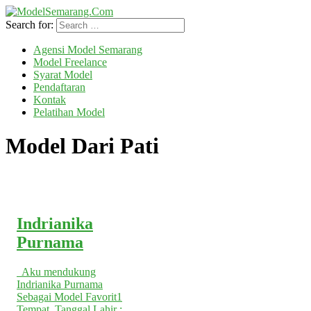
Search for:
Agensi Model Semarang
Model Freelance
Syarat Model
Pendaftaran
Kontak
Pelatihan Model
Model Dari
Pati
Indrianika
Purnama
Aku mendukung
Indrianika Purnama
Sebagai Model Favorit1
Tempat, Tanggal Lahir :