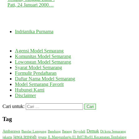
Pati, 24 Januari 2000…
Indrianika Purnama
Agensi Model Semarang
Komunitas Model Semarang
Lowongan Model Semarang
Syarat Model Semarang
Formulir Pendaftaran
Daftar Nama Model Semarang
Model Semarang Favorit
Hubungi Kami
Disclaimer
Cari untuk:
Tag
Demak
Ambarawa
Bandar Lampung
Bandung
Batang
Boyolali
Di kota Semarang
jawa tengah
jakarta
jepara
Jl. Mangunharjo 01 Rt07/Rw01 Kecamatan Tembalang