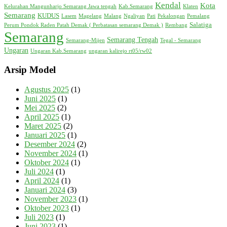
Kendal
Kota
Kelurahan Mangunharjo Semarang Jawa tengah
Kab.Semarang
Klaten
Semarang
KUDUS
Lasem
Magelang
Malang
Ngaliyan
Pati
Pekalongan
Pemalang
Salatiga
Perum Pondok Raden Patah Demak ( Perbatasan semarang Demak )
Rembang
Semarang
Semarang Tengah
Semarang-Mijen
Tegal - Semarang
Ungaran
Ungaran Kab.Semarang
ungaran kalirejo rt05/rw02
Arsip Model
Agustus 2025
(1)
Juni 2025
(1)
Mei 2025
(2)
April 2025
(1)
Maret 2025
(2)
Januari 2025
(1)
Desember 2024
(2)
November 2024
(1)
Oktober 2024
(1)
Juli 2024
(1)
April 2024
(1)
Januari 2024
(3)
November 2023
(1)
Oktober 2023
(1)
Juli 2023
(1)
Juni 2023
(1)