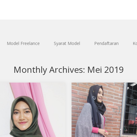
Model Freelance
Syarat Model
Pendaftaran
K
Monthly Archives:
Mei 2019
a Aulia
LAILA ZULFANI SUKMA
ndukung Shafira Aulia
Aku mendukung LAILA ZULFA
i Model Favorit1 Tempat,
SUKMA Sebagai Model Favori
 Lahir : Jakarta, 18 Agustus
Tempat, tanggal lahir : KENDA