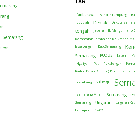
TAG
Semarang
Ambarawa
Bandar Lampung
B
arang
Demak
Boyolali
Di kota Semar
an
tengah
jepara
Jl. Mangunharjo 
l Semarang
Kecamatan Tembalang Kelurahan Ma
Ken
Jawa tengah
Kab.Semarang
vorit
Semarang
KUDUS
Lasem
M
Ngaliyan
Pati
Pekalongan
Pema
Raden Patah Demak ( Perbatasan sem
Sema
Salatiga
Rembang
Semarang Te
Semarang-Mijen
Ungaran
Semarang
Ungaran Ka
kalirejo rt05/rw02