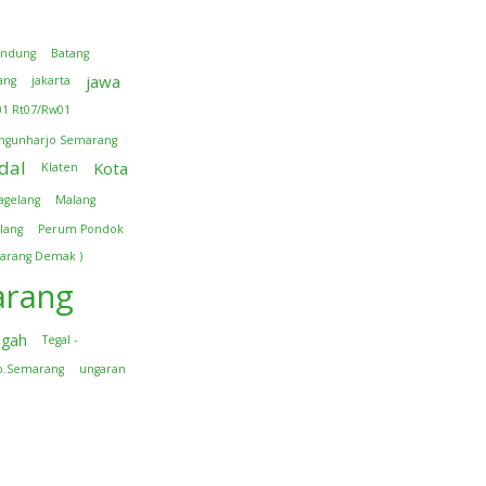
andung
Batang
jawa
ang
jakarta
01 Rt07/Rw01
ngunharjo Semarang
dal
Kota
Klaten
agelang
Malang
lang
Perum Pondok
arang Demak )
rang
ngah
Tegal -
b.Semarang
ungaran