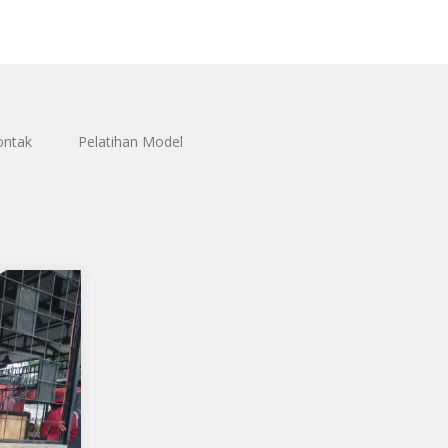
ontak
Pelatihan Model
NI
t0
L, 13