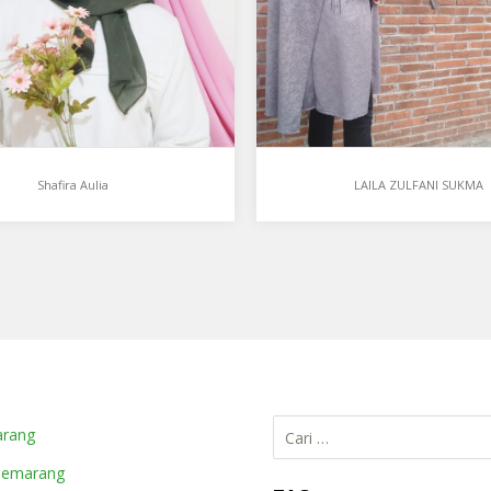
Maret…
Shafira Aulia
LAILA ZULFANI SUKMA
Cari
arang
untuk:
Semarang