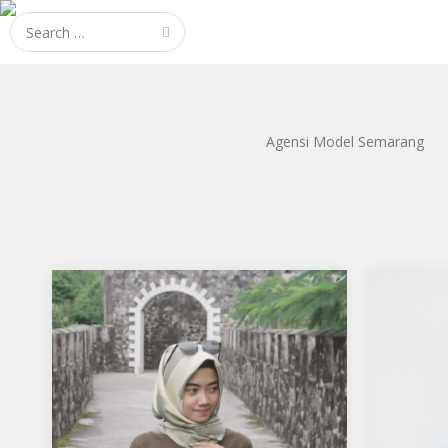
Search
for:
Agensi Model Semarang
Tiara Pradnya Paramita
Shafir
Aku mendukung Tiara Pradnya
Aku me
Paramita Sebagai Model Favorit0
Sebaga
UIN Walisongo 2015 Unissula 2016 23
Tanggal