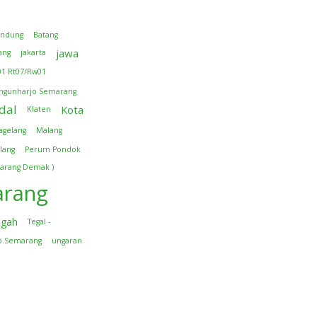
andung
Batang
jawa
ang
jakarta
01 Rt07/Rw01
ngunharjo Semarang
dal
Kota
Klaten
agelang
Malang
lang
Perum Pondok
arang Demak )
rang
ngah
Tegal -
b.Semarang
ungaran