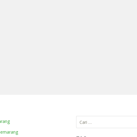
Cari
arang
untuk:
Semarang