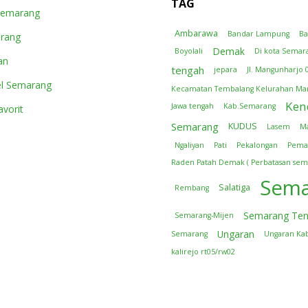
TAG
Semarang
Ambarawa
Bandar Lampung
B
arang
Demak
Boyolali
Di kota Semar
an
tengah
jepara
Jl. Mangunharjo 
l Semarang
Kecamatan Tembalang Kelurahan Ma
Ken
Jawa tengah
Kab.Semarang
vorit
Semarang
KUDUS
Lasem
M
Ngaliyan
Pati
Pekalongan
Pema
Raden Patah Demak ( Perbatasan sem
Sema
Salatiga
Rembang
Semarang Te
Semarang-Mijen
Ungaran
Semarang
Ungaran Ka
kalirejo rt05/rw02