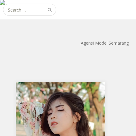
Search
for:
Agensi Model Semarang
Meli Istikomah
Aku mendukung Meli Istikomah
Sebagai Model Favorit2 Tempat/tgl
lahir :serang,2 mei 1994 Tinggi badan