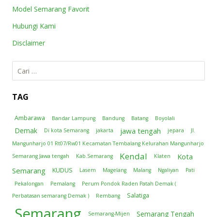
Model Semarang Favorit
Hubungi Kami
Disclaimer
Cari
untuk:
TAG
Ambarawa
Bandar Lampung
Bandung
Batang
Boyolali
jawa tengah
Demak
Di kota Semarang
jakarta
jepara
Jl.
Mangunharjo 01 Rt07/Rw01 Kecamatan Tembalang Kelurahan Mangunharjo
Kendal
Kota
Semarang Jawa tengah
Kab.Semarang
Klaten
Semarang
KUDUS
Lasem
Magelang
Malang
Ngaliyan
Pati
Pekalongan
Pemalang
Perum Pondok Raden Patah Demak (
Salatiga
Perbatasan semarang Demak )
Rembang
Semarang
Semarang Tengah
Semarang-Mijen