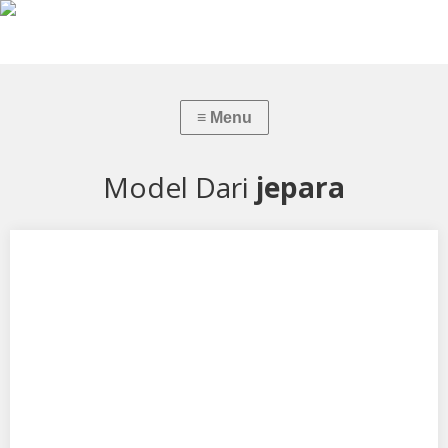
Model Dari
jepara
Anet Shofilda Cornelisse
Aku mendukung Anet Shofilda Cornelisse Sebagai Model
Favorit0 Tempat, Tanggal Lahir : Semarang, 10 Mei…