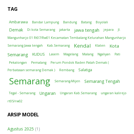
TAG
Ambarawa
Bandar Lampung
Bandung
Batang
Boyolali
jawa tengah
Demak
Di kota Semarang
jakarta
jepara
Jl.
Mangunharjo 01 Rt07/Rw01 Kecamatan Tembalang Kelurahan Mangunharjo
Kendal
Kota
Semarang Jawa tengah
Kab.Semarang
Klaten
Semarang
KUDUS
Lasem
Magelang
Malang
Ngaliyan
Pati
Pekalongan
Pemalang
Perum Pondok Raden Patah Demak (
Salatiga
Perbatasan semarang Demak )
Rembang
Semarang
Semarang Tengah
Semarang-Mijen
Ungaran
Tegal - Semarang
Ungaran Kab.Semarang
ungaran kalirejo
rt05/rw02
ARSIP MODEL
Agustus 2025
(1)