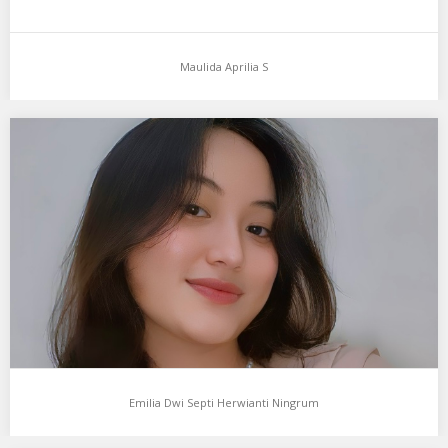
Maulida Aprilia S
Emilia Dwi Septi Herwianti Ningrum
Aku mendukung Emilia Dwi Septi Herwianti Ningrum Sebagai
Model Favorit0 Saya seorang mahasiswa kesehatan…
Emilia Dwi Septi Herwianti Ningrum