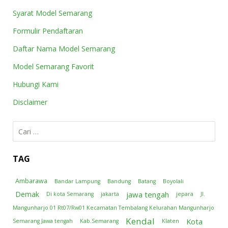
Syarat Model Semarang
Formulir Pendaftaran
Daftar Nama Model Semarang
Model Semarang Favorit
Hubungi Kami
Disclaimer
Cari
untuk:
TAG
Ambarawa
Bandar Lampung
Bandung
Batang
Boyolali
jawa tengah
Demak
Di kota Semarang
jakarta
jepara
Jl.
Mangunharjo 01 Rt07/Rw01 Kecamatan Tembalang Kelurahan Mangunharjo
Kendal
Kota
Semarang Jawa tengah
Kab.Semarang
Klaten