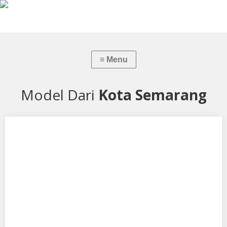
Model Dari
Kota Semarang
Maulida Aprilia S
Aku mendukung Maulida Aprilia S Sebagai Model Favorit0 1.
Tempat, Tanggal Lahir: 21 April 2006…