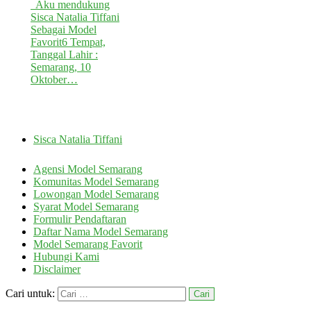
Aku mendukung
Sisca Natalia Tiffani
Sebagai Model
Favorit6 Tempat,
Tanggal Lahir :
Semarang, 10
Oktober…
Sisca Natalia Tiffani
Agensi Model Semarang
Komunitas Model Semarang
Lowongan Model Semarang
Syarat Model Semarang
Formulir Pendaftaran
Daftar Nama Model Semarang
Model Semarang Favorit
Hubungi Kami
Disclaimer
Cari untuk: