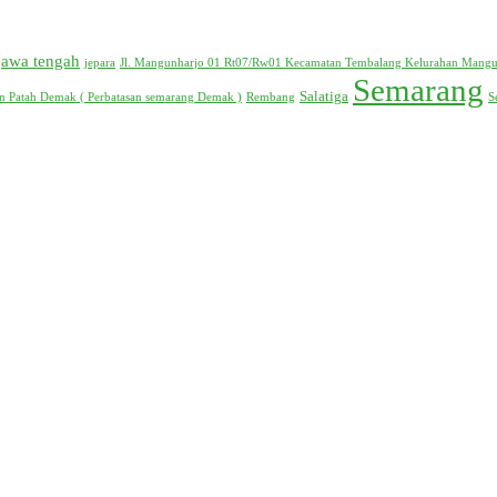
jawa tengah
jepara
Jl. Mangunharjo 01 Rt07/Rw01 Kecamatan Tembalang Kelurahan Mangu
Semarang
Salatiga
 Patah Demak ( Perbatasan semarang Demak )
Rembang
S