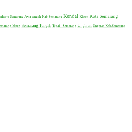
Kendal
Kota Semarang
nharjo Semarang Jawa tengah
Kab.Semarang
Klaten
Semarang Tengah
Ungaran
emarang-Mijen
Tegal - Semarang
Ungaran Kab.Semarang