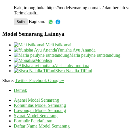
Kak, tolong buka https://modelsemarang.com/cia/ dan berilah vo
Terimakasih...
Bagikan:
Salin
Model Semarang Lainnya
Meli istikomah
Yunisha Ayu Ananda
Maria paulyne rantetandung
Monalisa
Alisha ahvi mutiara
Sisca Natalia Tiffani
Share:
Twitter
Facebook
Google+
Demak
Agensi Model Semarang
Komunitas Model Semarang
Lowongan Model Semarang
Syarat Model Semarang
Formulir Pendaftaran
Daftar Nama Model Semarang