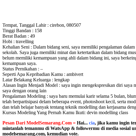
Tempat, Tanggal Lahir : cirebon, 080507
Tinggi Bandan : 158
Berat Badan : 49
Hobi : travelling
Kehalian Seni : Dalam bidang seni, saya memiliki pengalaman dalam ak
sekolah. Saya juga memiliki minat dan ketertarikan dalam bidang mu
belum memiliki kemampuan yang ahli dalam bidang ini, saya berke
kemampuan saya.
Status Pernikahan : –
Seperti Apa Kepribadian Kamu : ambivert
Latar Belakang Keluarga : lengkap
Alasan Ingin Menjadi Model : saya ingin mengekspresikan diri saya me
saya dengan orang lain
Pengalaman Modeling : saya baru memulai karir selama 5 bulan, blu
telah berpartisipasi delam beberapa event, photoshoot kecil, serta m
dan telah belajar banyak tentang teknik modelling dan kerjasama den
Kursus Modeling Yang Pernah Kamu Ikuti: devin modelling class
Pesan Dari ModelSemarang.Com =
Hai...
cia
, jika kamu ingin t
mintanlah temanmu di WatsApp & followermu di media sosial u
modelsemarang.com, kemudian vote.