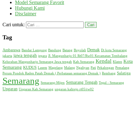
Model Semarang Favorit
Hubungi Kami
Disclaimer
Cari untuk:
Tag
Demak
Ambarawa
Bandar Lampung
Bandung
Batang
Boyolali
Di kota Semarang
jawa tengah
jakarta
jepara
Jl. Mangunharjo 01 Rt07/Rw01 Kecamatan Tembalang
Kendal
Kota
Kelurahan Mangunharjo Semarang Jawa tengah
Kab.Semarang
Klaten
Semarang
KUDUS
Lasem
Magelang
Malang
Ngaliyan
Pati
Pekalongan
Pemalang
Salatiga
Perum Pondok Raden Patah Demak ( Perbatasan semarang Demak )
Rembang
Semarang
Semarang Tengah
Semarang-Mijen
Tegal - Semarang
Ungaran
Ungaran Kab.Semarang
ungaran kalirejo rt05/rw02
Arsip Model
Agustus 2025
(1)
Juni 2025
(1)
Mei 2025
(2)
April 2025
(1)
Maret 2025
(2)