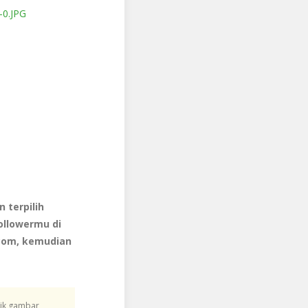
n terpilih
ollowermu di
.com, kemudian
lik gambar