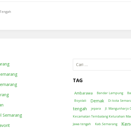
Tengah
Cari
arang
untuk:
Semarang
TAG
Semarang
Ambarawa
Bandar Lampung
B
arang
Demak
Boyolali
Di kota Semar
an
tengah
jepara
Jl. Mangunharjo 
l Semarang
Kecamatan Tembalang Kelurahan Ma
Ken
Jawa tengah
Kab.Semarang
vorit