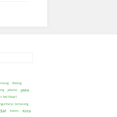
andung
Batang
jawa
ang
jakarta
01 Rt07/Rw01
ngunharjo Semarang
dal
Kota
Klaten