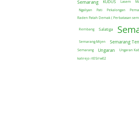
Semarang
KUDUS
Lasem
M
Ngaliyan
Pati
Pekalongan
Pema
Raden Patah Demak ( Perbatasan sem
Sema
Salatiga
Rembang
Semarang Te
Semarang-Mijen
Ungaran
Semarang
Ungaran Ka
kalirejo rt05/rw02