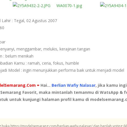
Lahir : Tegal, 02 Agustus 2007
160
bar
menyanyi, menggambar, melukis, kerajinan tangan
an : belum menikah
ibadian Kamu : ramah, ceria, fokus, humble
njadi Model : ingin menunjukkan performa baik untuk menjadi model
odelSemarang.Com =
Hai...
Berlian Wafiy Nalasar
, jika kamu ingi
 Semarang Favorit, maka mintanlah temanmu di WatsApp & f
untuk untuk kunjungi halaman profil kamu di modelsemarang
g buka https://modelsemarang.com/berlian-wafiy-nalasar/ dan berilah voting (k