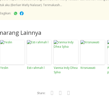
tuk aku (Berlian Wafiy Nalasar). Terimakasih...
Bagikan:
marang Lainnya
Yeslin
Esti rahmah l
Vannia Indy Dhea
Krisniawati
A
Sylva
p
Share:
Twitter
Facebook
Google+