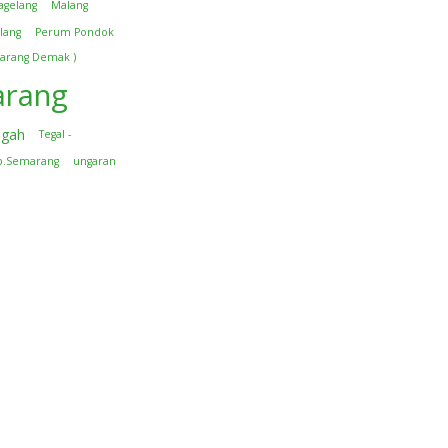
agelang
Malang
lang
Perum Pondok
arang Demak )
rang
ngah
Tegal -
b.Semarang
ungaran